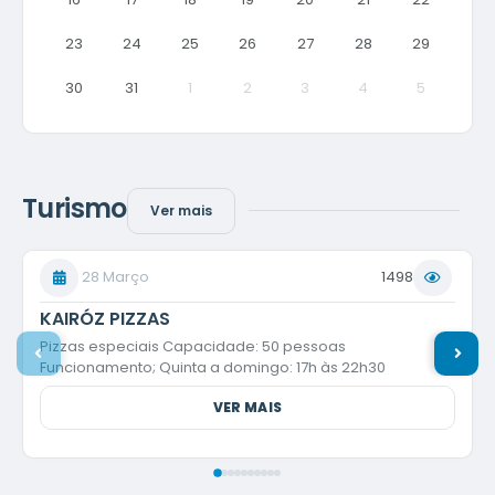
23
24
25
26
27
28
29
30
31
1
2
3
4
5
Turismo
Ver mais
28 Março
1498
KAIRÓZ PIZZAS
Pizzas especiais Capacidade: 50 pessoas
Funcionamento; Quinta a domingo: 17h às 22h30
VER MAIS