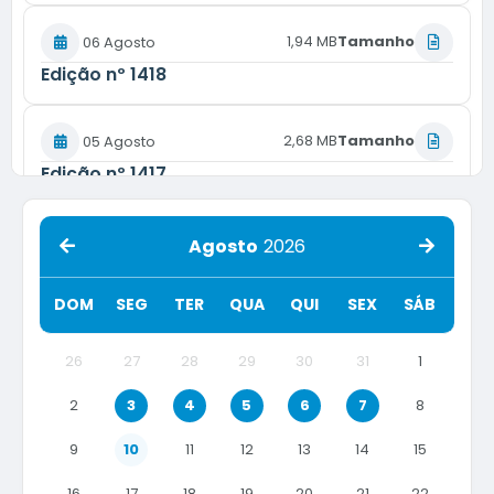
1,94 MB
Tamanho
06 Agosto
Edição nº
1418
2,68 MB
Tamanho
05 Agosto
Edição nº
1417
2,14 MB
Tamanho
04 Agosto
Agosto
2026
Edição nº
1416
DOM
SEG
TER
QUA
QUI
SEX
SÁB
3,64 MB
Tamanho
03 Agosto
26
27
28
29
30
31
1
Edição nº
1415
2
3
4
5
6
7
8
3,35 MB
Tamanho
31 Julho
9
10
11
12
13
14
15
Edição nº
1414
16
17
18
19
20
21
22